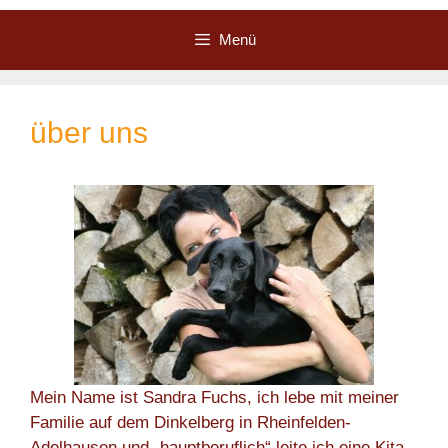
Zum
Inhalt
Menü
springen
über uns
Mein Name ist Sandra Fuchs, ich lebe mit meiner
Familie auf dem Dinkelberg in Rheinfelden-
Adelhausen und „hauptberuflich“ leite ich eine Kita.