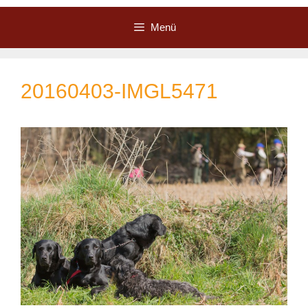
Zum
Inhalt
Menü
springen
20160403-IMGL5471