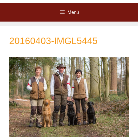
Zum
Inhalt
Menü
springen
20160403-IMGL5445