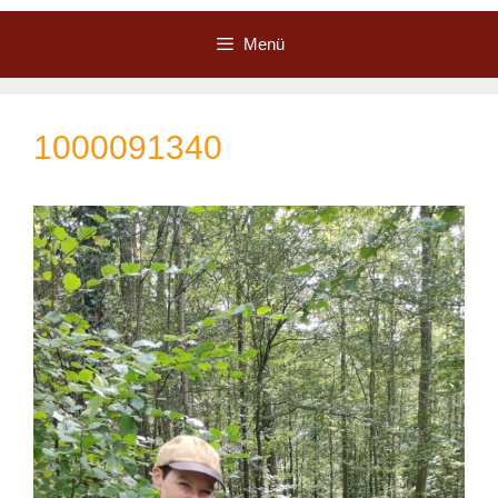
Zum
Inhalt
Menü
springen
1000091340