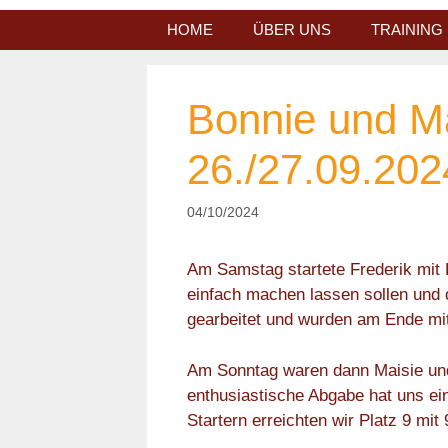
Zum
HOME
ÜBER UNS
TRAINING
Inhalt
springen
Bonnie und M
26./27.09.202
04/10/2024
Am Samstag startete Frederik mit B
einfach machen lassen sollen und 
gearbeitet und wurden am Ende mi
Am Sonntag waren dann Maisie und i
enthusiastische Abgabe hat uns ei
Startern erreichten wir Platz 9 mit