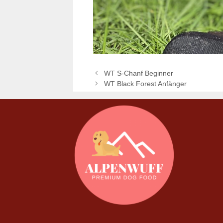
WT S-Chanf Beginner
WT Black Forest Anfänger