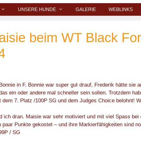
UNSERE HUNDE
GALERIE
WEBLINKS
aisie beim WT Black For
4
onnie in F. Bonnie war super gut drauf, Frederik hätte sie a
das ein oder andere mal schneller sein sollen. Trotzdem hab
t dem 7. Platz /100P SG und dem Judges Choice belohnt! W
ch dran. Maisie war sehr motiviert und mit viel Spass bei 
n paar Punkte gekostet – und ihre Markierfähigkeiten sind 
 99P / SG