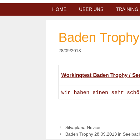
Zum
HOME
ÜBER UNS
TRAINING
Inhalt
springen
Baden Trophy
28/09/2013
Workingtest Baden Trophy / Se
Wir haben einen sehr sch
Silvaplana Novice
Baden Trophy 28.09.2013 in Seelbac