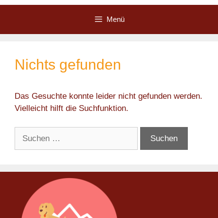
Zum
Inhalt
Menü
springen
Nichts gefunden
Das Gesuchte konnte leider nicht gefunden werden.
Vielleicht hilft die Suchfunktion.
Suchen
nach: